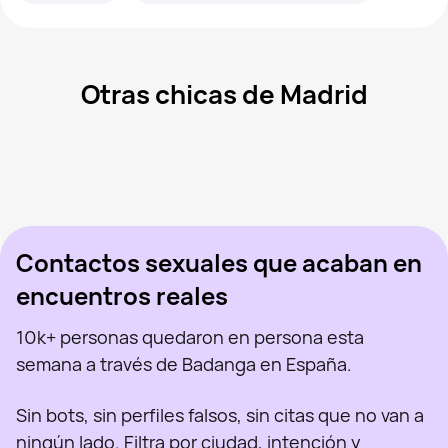
Otras chicas de Madrid
Mar, 41
Madrid
Sanlen, 29
Madrid
Mercedes, 43
Madrid
Aran, 47
Madrid
Virgi Ruiz, 46
Madrid
Vista recientemente
Tati, 41
Madrid
En línea
Sabryna, 41
Madrid
Vista recientemente
Barbie, 23
Madrid
En línea
Vista recientemente
En línea
En línea
Vista recientemente
Contactos sexuales que acaban en
encuentros reales
10k+ personas quedaron en persona esta
semana a través de Badanga en España.
Sin bots, sin perfiles falsos, sin citas que no van a
ningún lado. Filtra por ciudad, intención y