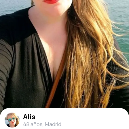
Alis
48 años
,
Madrid