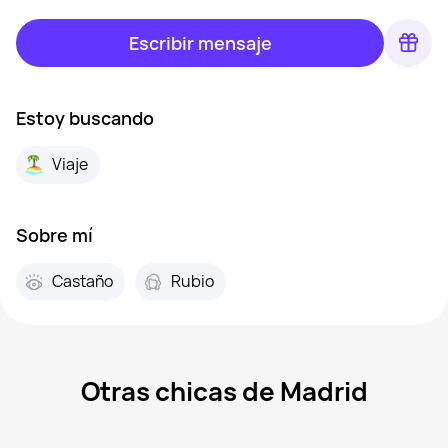
Escribir mensaje
Estoy buscando
Viaje
Sobre mí
Castaño
Rubio
Otras chicas de Madrid
Mar, 41
Madrid
Sanlen, 29
Madrid