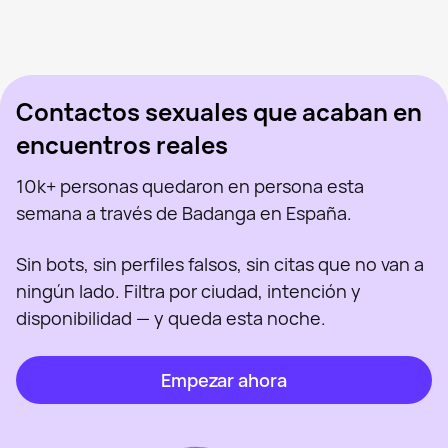
Mercedes, 43
Madrid
Aran, 47
Madrid
Virgi Ruiz, 46
Madrid
Vista recientemente
Tati, 41
Madrid
En línea
Sabryna, 41
Madrid
Vista recientemente
Barbie, 23
Madrid
En línea
Vista recientemente
En línea
En línea
Vista recientemente
Contactos sexuales que acaban en
encuentros reales
10k+ personas quedaron en persona esta
semana a través de Badanga en España.
Sin bots, sin perfiles falsos, sin citas que no van a
ningún lado. Filtra por ciudad, intención y
disponibilidad — y queda esta noche.
Empezar ahora