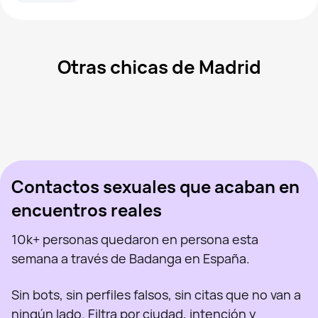
Otras chicas de Madrid
Marina, 39
Madrid
Aran, 47
Madrid
Arya Stark, 45
Madrid
Olga Milena Aceved, 46
Madrid
Sabryna, 41
Madrid
Vista recientemente
Sus, 34
Madrid
En línea
Virgi Ruiz, 46
Madrid
Vista recientemente
Polina, 26
Madrid
En línea
Vista recientemente
En línea
En línea
Vista recientemente
Contactos sexuales que acaban en
encuentros reales
10k+ personas quedaron en persona esta
semana a través de Badanga en España.
Sin bots, sin perfiles falsos, sin citas que no van a
ningún lado. Filtra por ciudad, intención y