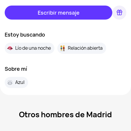
Escribir mensaje
Estoy buscando
Lío de una noche
Relación abierta
Sobre mí
Azul
Otros hombres de Madrid
Marctarraco, 42
Madrid
Dmitry, 22
Madrid