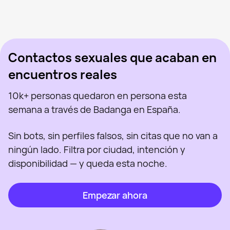
Pavel, 36
Madrid
Kristian, 26
Madrid
Pasha, 20
Madrid
Visto recientemente
Curro, 49
Madrid
En línea
Ibrahim, 25
Madrid
Visto recientemente
Miguel, 32
Madrid
En línea
Visto recientemente
En línea
En línea
Visto recientemente
Contactos sexuales que acaban en
encuentros reales
10k+ personas quedaron en persona esta
semana a través de Badanga en España.
Sin bots, sin perfiles falsos, sin citas que no van a
ningún lado. Filtra por ciudad, intención y
disponibilidad — y queda esta noche.
Empezar ahora