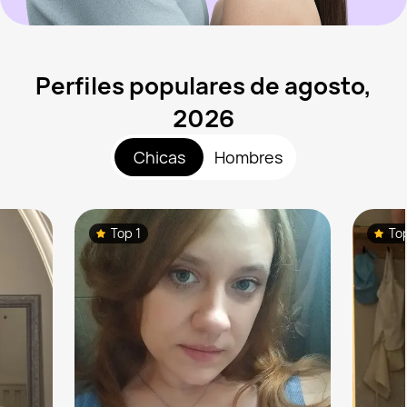
Perfiles populares de agosto,
2026
Chicas
Hombres
Top 1
To