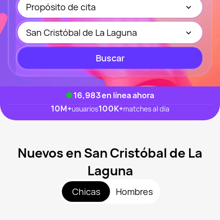
Propósito de cita
San Cristóbal de La Laguna
Buscar
16,983
en línea ahora
10M
+
100K
+
usuarios
matches al día
Nuevos en San Cristóbal de La
Laguna
Chicas
Hombres