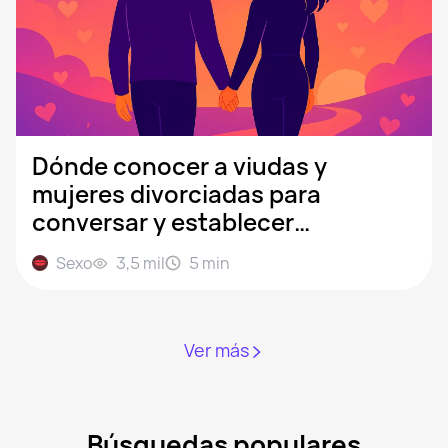
Dónde conocer a viudas y
mujeres divorciadas para
conversar y establecer
relaciones
Sexo
3,5 mil
5
min
Ver más
Búsquedas populares