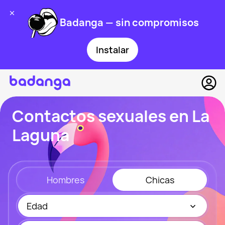
Badanga — sin compromisos
Instalar
Contactos sexuales en La
Laguna
Hombres
Chicas
Edad