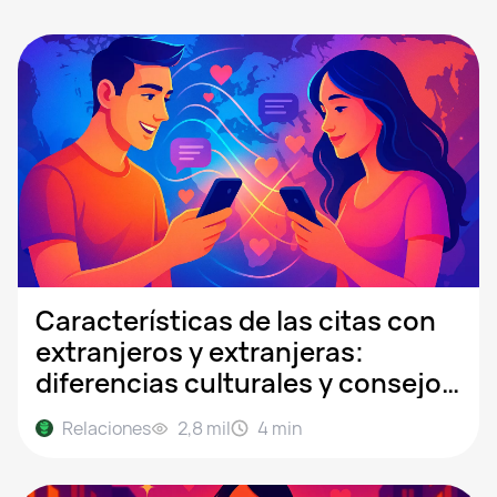
Características de las citas con
extranjeros y extranjeras:
diferencias culturales y consejos
para chatear
Relaciones
2,8 mil
4
min