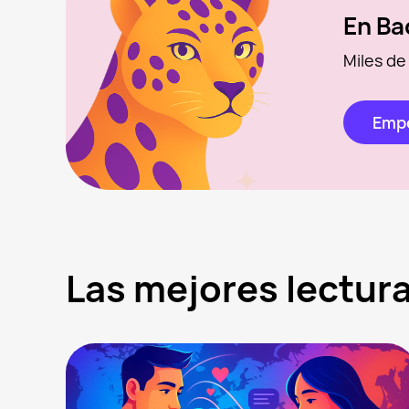
En Ba
Miles de
Empe
Las mejores lectu