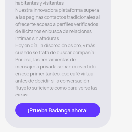
habitantes y visitantes
Nuestra innovadora plataforma supera
a las paginas contactos tradicionales al
ofrecerte acceso a perfiles verificados
de ilicitanos en busca de relaciones
íntimas sin ataduras
Hoy en día, la discreción es oro, y más
cuando se trata de buscar compañía
Por eso, las herramientas de
mensajería privada se han convertido
en ese primer tanteo, ese café virtual
antes de decidir si la conversación
fluye lo suficiente como para verse las
caras
Es la antesala digital a experiencias
que cada uno decide cuán intensas
¡Prueba Badanga ahora!
quiere que sean, permitiendo que las
conexiones se desarrollen a su propio
ritmo, lejos de miradas indiscretas