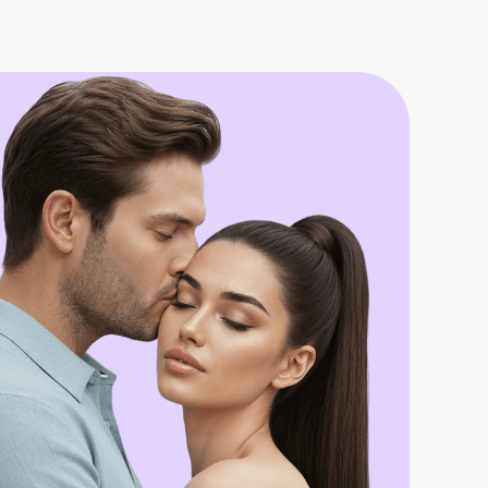
Y es que Elche da para mucho
No hablamos solo del Palmeral, que ya
de por sí tiene rincones con un encanto
especial para perderse y, quién sabe,
encontrarse
Piensa también en la brisa de Arenales
del Sol al atardecer, o en esas terrazas
animadas del centro donde una charla
puede encender la chispa
Esta joya alicantina, con su mezcla
única de patrimonio y costa, parece
diseñada para que surjan historias