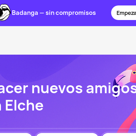
Badanga — sin compromisos
Empeza
hacer nuevos amigos
 Elche