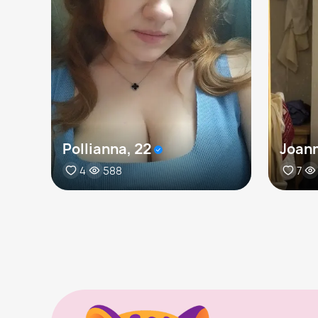
Pollianna, 22
Joann
4
588
7