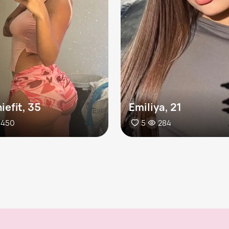
iefit, 35
Emiliya, 21
450
5
284