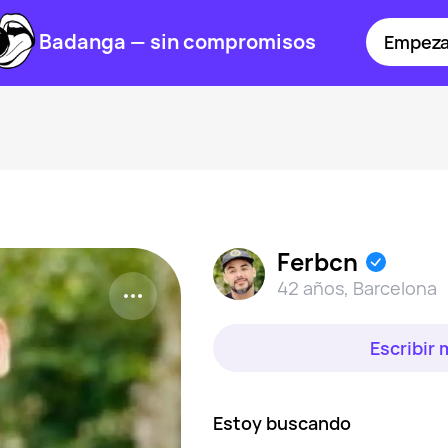
Badanga — sin compromisos
Empeza
Ferbcn
42 años
,
Barcelona
Escribir
Estoy buscando