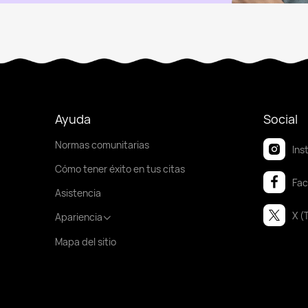
Ayuda
Social
Normas comunitarias
Ins
Cómo tener éxito en tus citas
Fa
Asistencia
X (
Apariencia
Mapa del sitio