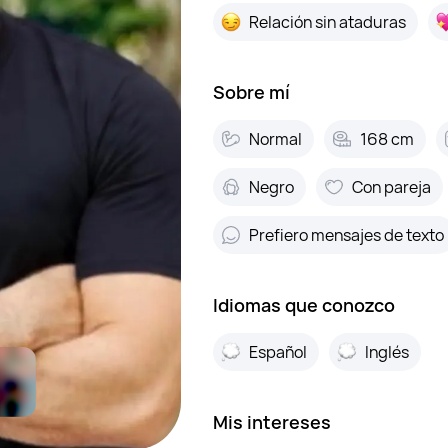
Relación sin ataduras
Sobre mí
Inicia sesión para ve
Normal
168 cm
Entrar
Negro
Con pareja
Prefiero mensajes de texto
Idiomas que conozco
Español
Inglés
Mis intereses