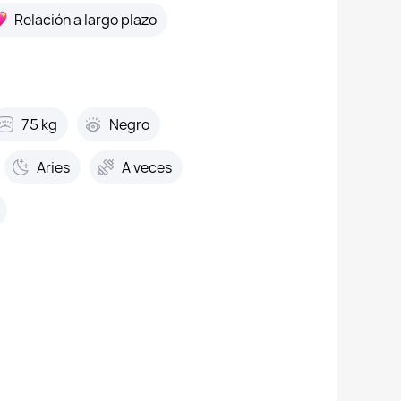
Relación a largo plazo
r esta foto
75 kg
Negro
Aries
A veces