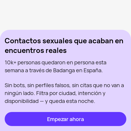
Wellington, 37
Barcelona
Andy, 39
Barcelona
Ysb, 22
Barcelona
Kai, 32
Barcelona
Dima, 31
Barcelona
Visto recientemente
Luis Gabriel, 29
Barcelona
En línea
Ferbcn, 42
Barcelona
Visto recientemente
Igor, 27
Barcelona
En línea
Visto recientemente
En línea
En línea
Visto recientemente
Contactos sexuales que acaban en
encuentros reales
10k+ personas quedaron en persona esta
semana a través de Badanga en España.
Sin bots, sin perfiles falsos, sin citas que no van a
ningún lado. Filtra por ciudad, intención y
disponibilidad — y queda esta noche.
Empezar ahora