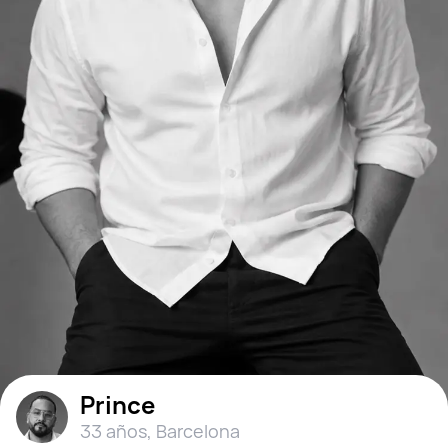
Prince
33 años
,
Barcelona