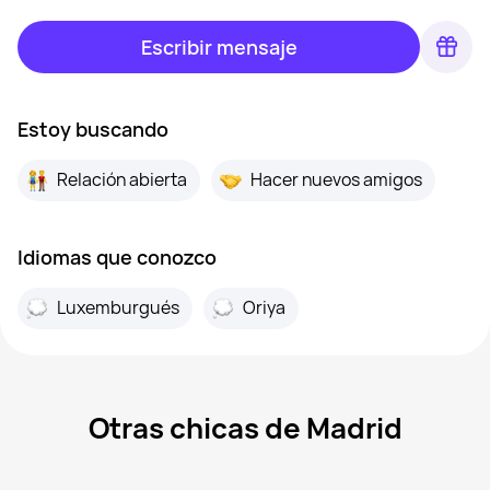
Escribir mensaje
Estoy buscando
Relación abierta
Hacer nuevos amigos
Idiomas que conozco
Luxemburgués
Oriya
Otras chicas de Madrid
Marina, 39
Madrid
Aran, 47
Madrid