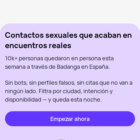
Arya Stark, 45
Madrid
Olga Milena Aceved, 46
Madrid
Sabryna, 41
Madrid
Vista recientemente
Sus, 34
Madrid
En línea
Virgi Ruiz, 46
Madrid
Vista recientemente
Polina, 26
Madrid
En línea
Vista recientemente
En línea
En línea
Vista recientemente
Contactos sexuales que acaban en
encuentros reales
10k+ personas quedaron en persona esta
semana a través de Badanga en España.
Sin bots, sin perfiles falsos, sin citas que no van a
ningún lado. Filtra por ciudad, intención y
disponibilidad — y queda esta noche.
Empezar ahora