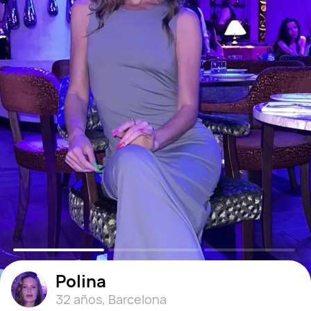
Polina
32 años
,
Barcelona