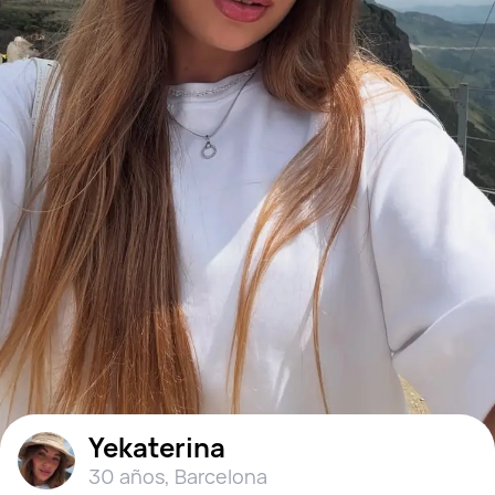
Yekaterina
30 años
,
Barcelona