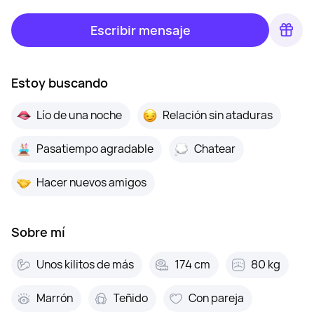
Escribir mensaje
Estoy buscando
Lío de una noche
Relación sin ataduras
Pasatiempo agradable
Chatear
Hacer nuevos amigos
Sobre mí
Unos kilitos de más
174 cm
80 kg
Marrón
Teñido
Con pareja