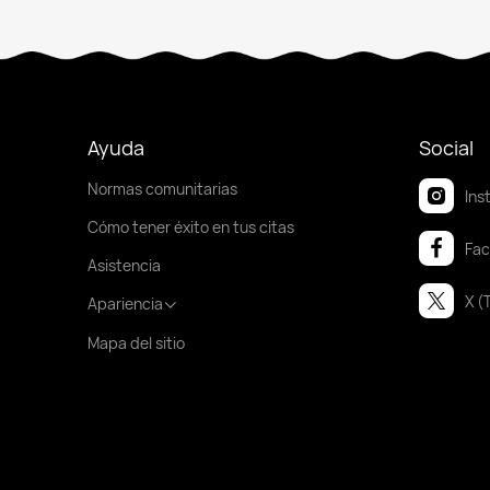
Ayuda
Social
Normas comunitarias
Ins
Cómo tener éxito en tus citas
Fa
Asistencia
X (
Apariencia
Mapa del sitio