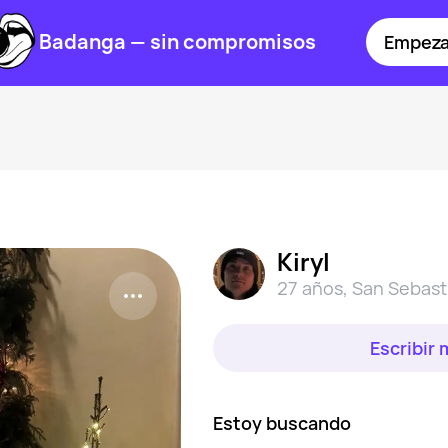
Badanga — sin compromisos
Empeza
Kiryl
27 años
,
San Sebast
Escribir
Estoy buscando