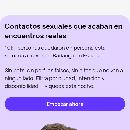
Dres, 31
Bilbao
Visto recientemente
David, 45
San Sebastián
En línea
Visto recientemente
En línea
En línea
Visto recientemente
Contactos sexuales que acaban en
encuentros reales
10k+ personas quedaron en persona esta
semana a través de Badanga en España.
Sin bots, sin perfiles falsos, sin citas que no van a
ningún lado. Filtra por ciudad, intención y
disponibilidad — y queda esta noche.
Empezar ahora