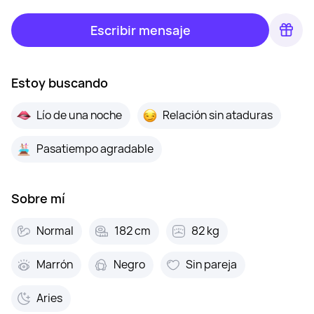
Escribir mensaje
Estoy buscando
Lío de una noche
Relación sin ataduras
Pasatiempo agradable
Sobre mí
Normal
182 cm
82 kg
Marrón
Negro
Sin pareja
Aries