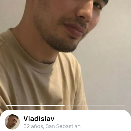
Vladislav
32 años
,
San Sebastián