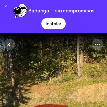
Badanga — sin compromisos
Instalar