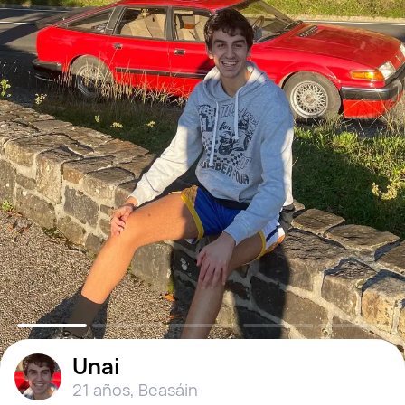
Unai
21 años
,
Beasáin