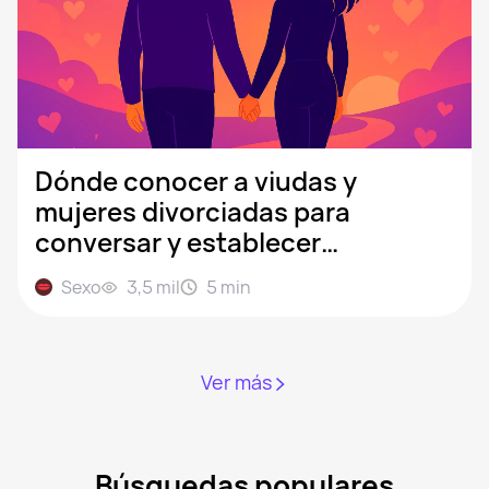
Dónde conocer a viudas y
mujeres divorciadas para
conversar y establecer
relaciones
Sexo
3,5 mil
5
min
Ver más
Búsquedas populares