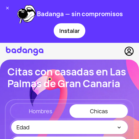
Badanga — sin compromisos
Instalar
Citas con casadas en Las
Palmas de Gran Canaria
Hombres
Chicas
Edad