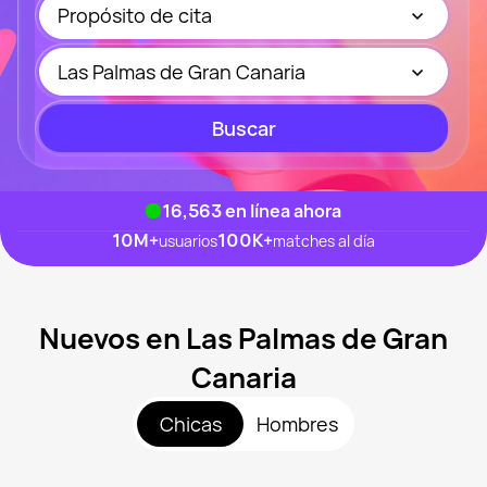
Propósito de cita
Las Palmas de Gran Canaria
Buscar
16,536
en línea ahora
10M
+
100K
+
usuarios
matches al día
Nuevos en Las Palmas de Gran
Canaria
Chicas
Hombres