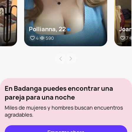
Pollianna, 22
Joan
4
590
7
En Badanga puedes encontrar una
pareja para una noche
Miles de mujeres y hombres buscan encuentros
agradables.