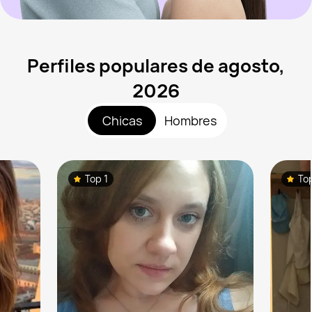
Perfiles populares de agosto,
2026
Chicas
Hombres
Top 1
To