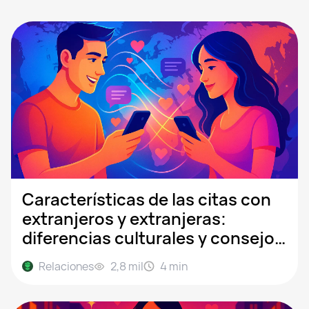
Características de las citas con
extranjeros y extranjeras:
diferencias culturales y consejos
para chatear
Relaciones
2,8 mil
4
min