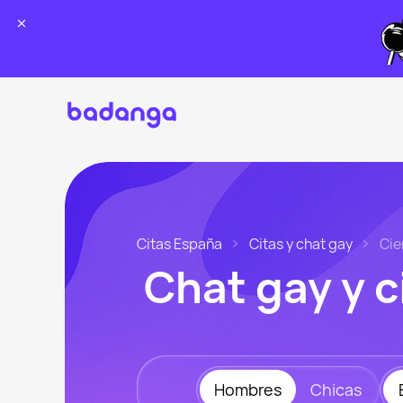
Citas España
Citas y chat gay
Ci
Chat gay y 
Hombres
Chicas