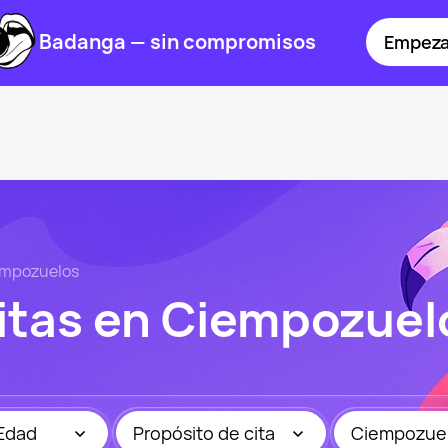
Badanga — sin compromisos
Empeza
empozuelos
citas en Ciempozuel
Edad
Propósito de cita
Ciempozue