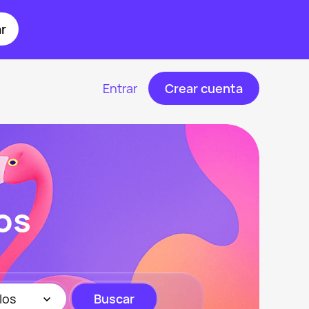
r
Entrar
Crear cuenta
os
los
Buscar