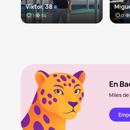
Viktor, 38
Migue
1
54
0
En Ba
Miles de
Empe