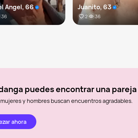
l Angel, 66
Juanito, 63
36
2
36
danga puedes encontrar una pareja
 mujeres y hombres buscan encuentros agradables.
zar ahora