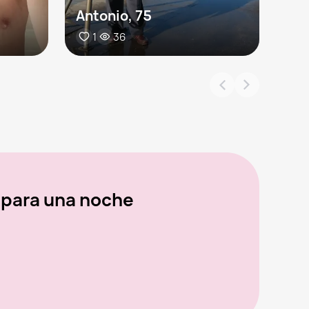
Antonio, 75
Dan
1
36
 para una noche