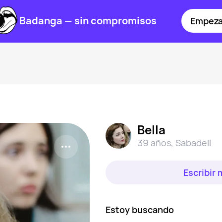
Badanga — sin compromisos
Empeza
Bella
39 años
,
Sabadell
Escribir
Estoy buscando