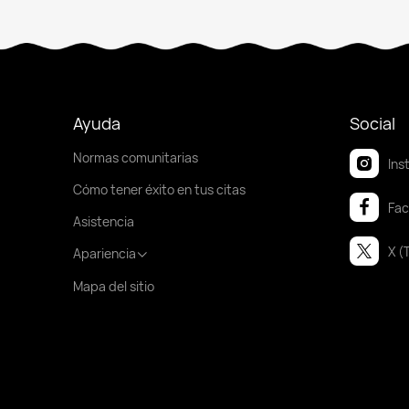
Ayuda
Social
Normas comunitarias
Ins
Cómo tener éxito en tus citas
Fa
Asistencia
X (
Apariencia
Mapa del sitio