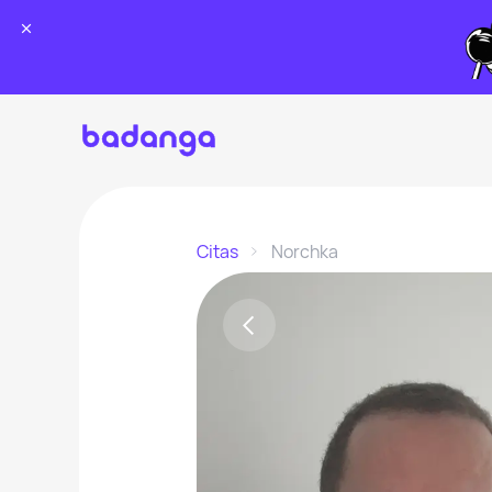
Citas
Norchka