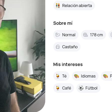
Relación abierta
Sobre mí
Normal
178 cm
Castaño
Mis intereses
Té
Idiomas
P
Café
Fútbol