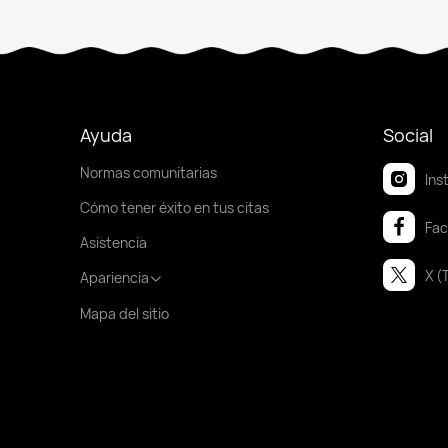
Ayuda
Social
Normas comunitarias
Ins
Cómo tener éxito en tus citas
Fa
Asistencia
X (
Apariencia
Mapa del sitio