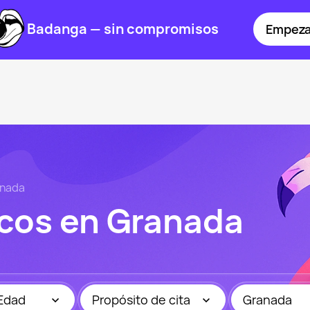
Badanga — sin compromisos
Empeza
nada
cos en Granada
Edad
Propósito de cita
Granada