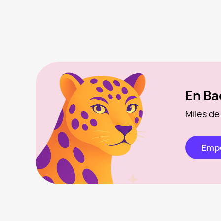
En Ba
Miles de
Empe