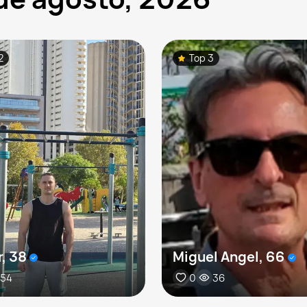
2
Top 3
r, 38
Miguel Angel, 66
54
0
36