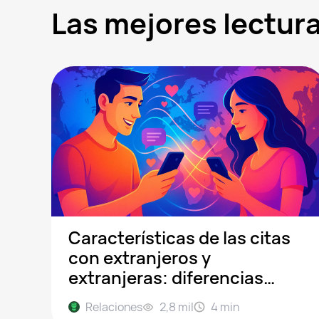
Las mejores lectu
Características de las citas
con extranjeros y
extranjeras: diferencias
culturales y consejos para
Relaciones
2,8 mil
4
min
chatear