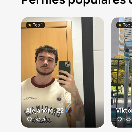
Top 1
Top 
Alejandro, 22
Vikto
1
76
1