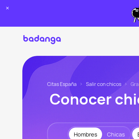
Citas España
Salir con chicos
Gra
Conocer chi
Hombres
Chicas