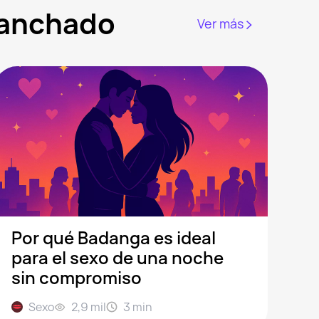
ganchado
Ver más
Por qué Badanga es ideal
para el sexo de una noche
sin compromiso
Sexo
2,9 mil
3
min