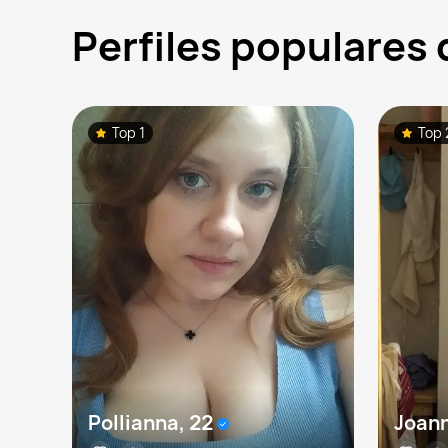
Perfiles populares
Top 1
Top 
Pollianna, 22
Joann