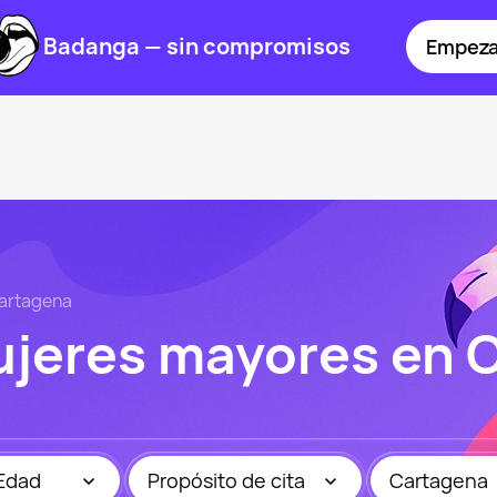
Badanga — sin compromisos
Empeza
artagena
ujeres mayores en 
Edad
Propósito de cita
Cartagena