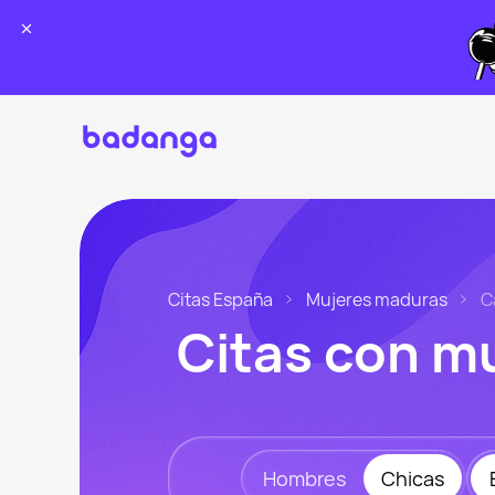
Citas España
Mujeres maduras
C
Citas con m
Hombres
Chicas