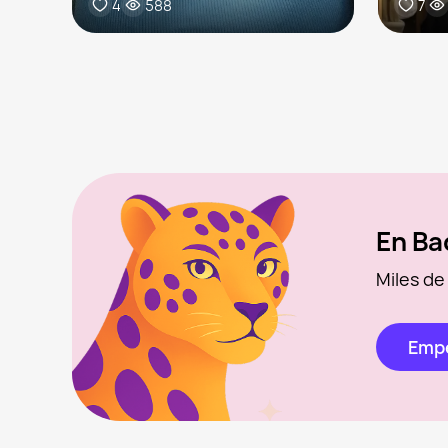
4
588
7
En Ba
Miles de
Empe