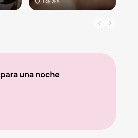
9
256
 para una noche