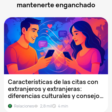
mantenerte enganchado
Características de las citas con
extranjeros y extranjeras:
diferencias culturales y consejos
para chatear
Relaciones
2,8 mil
4
min