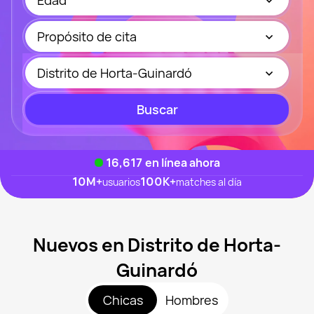
Edad
Propósito de cita
Distrito de Horta-Guinardó
Buscar
16,617
en línea ahora
10M
+
100K
+
usuarios
matches al día
Nuevos en Distrito de Horta-
Guinardó
Chicas
Hombres