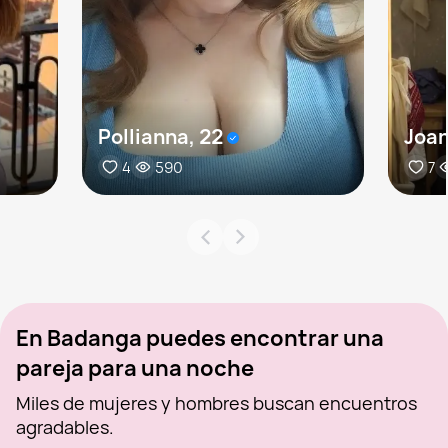
Pollianna, 22
Joan
4
590
7
En Badanga puedes encontrar una
pareja para una noche
Miles de mujeres y hombres buscan encuentros
agradables.