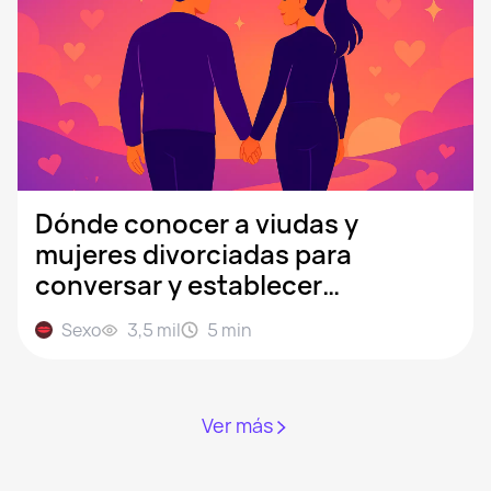
Dónde conocer a viudas y
mujeres divorciadas para
conversar y establecer
relaciones
Sexo
3,5 mil
5
min
Ver más