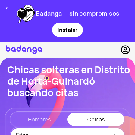
Badanga — sin compromisos
Instalar
Chicas solteras en Distrito
de Horta-Guinardó
buscando citas
Hombres
Chicas