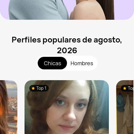
Perfiles populares de agosto,
2026
Chicas
Hombres
Top 1
To